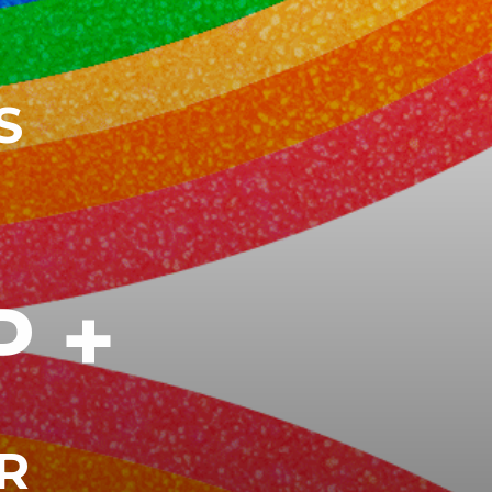
S
P+
R